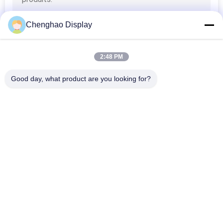
UN DEVIS
Chenghao Display
PLAN
DU
2:48 PM
SITE
Good day, what product are you looking for?
PRIVACY
Catégories populaires
Tous
POLICY
Petit Écran Tactile 
Affichage LCD TFT
D'affichage À 
Cristaux Liquides
Écran Tactile 
Module D'affichage 
Capacitif De TFT 
D'affichage À 
LCD
Cristaux Liquides
IPS D'affichage 
Affichage Résistif 
D'affichage À 
D'affichage À 
Cristaux Liquides
Cristaux Liquides
Écran Tactile LCD 
Moniteur LCD TFT