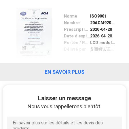
VISITE
DE
Norme
ISO9001
L'USINE
Nombre
20ACM9206Q
Prescription Date
2020-04-20
Date d'expiration
2026-04-20
CONTRÔLE
Portée / Range
LCD module production
Délivré par
艾西姆认证（上海)有限公司
DE
LA
QUALITÉ
EN SAVOIR PLUS
NOUS
Laisser un message
CONTACTER
Nous vous rappellerons bientôt!
DEMANDEZ