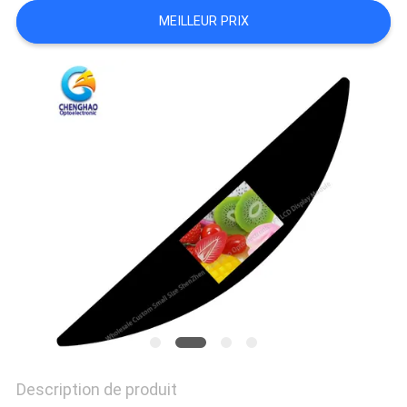
UN DEVIS
MEILLEUR PRIX
PLAN
DU
SITE
PRIVACY
POLICY
Description de produit