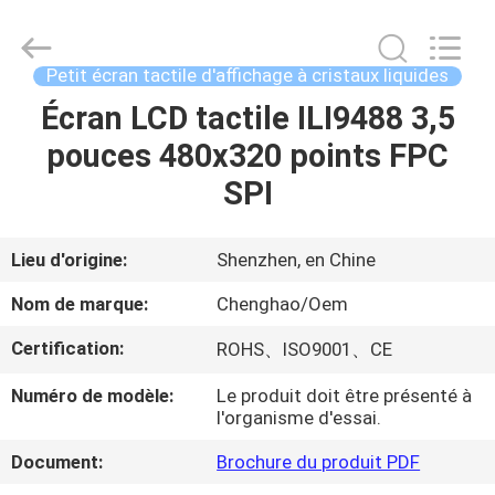
-
2026
Shenzhen
ChengHao
Optoelectronic
Petit écran tactile d'affichage à cristaux liquides
Co.,
Ltd..
Écran LCD tactile ILI9488 3,5
À
All
Rights
Reserved.
pouces 480x320 points FPC
LA
SPI
MAISON
PRODUITS
Lieu d'origine:
Shenzhen, en Chine
Nom de marque:
Chenghao/Oem
À
Certification:
ROHS、ISO9001、CE
PROPOS
Numéro de modèle:
Le produit doit être présenté à
DE
l'organisme d'essai.
NOUS
Document:
Brochure du produit PDF