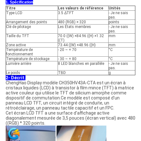
1. Spécification
Titre
Les valeurs de référence
Unités
Type LCD
3.5 ∆TFT
- Je ne sais
pas.
Arrangement des points
480 (RGB) × 320
points
Clé de pilotage
Les États membres
- Je ne sais
pas.
Taille du TFT
70.0 ((W) ×84.96 ((H) ×1.32
mm
((T)
Zone active
73.44 ((W) ×48.96 ((H)
mm
Température de
- 20 ~ + 70
°C
fonctionnement
Température de stockage
- 30 ~ + 80
°C
Lumière arrière
8 LED blanches en parallèle
- Je ne sais
pas.
Le poids
TBD
g
2- Décrit.
ChengHao Display modèle CH350HV43A-CTA est un écran à
cristaux liquides (LCD) à transistor à film mince (TFT) à matrice
active couleur qui utilise le TFT de silicium amorphe comme
dispositif de commutation.Ce modèle est composé d'un
panneau LCD TFT, un circuit intégré de conduite, un
rétroéclairage, un panneau tactile capacitif et un FPC.
Cet écran LCD TFT a une surface d'affichage active
diagonalement mesurée de 3,5 pouces (écran vertical) avec 480
((RGB) * 320 points.