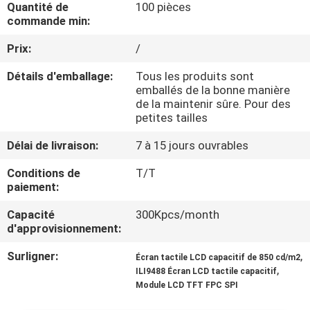
Quantité de
100 pièces
VISITE
commande min:
DE
Prix:
/
L'USINE
Détails d'emballage:
Tous les produits sont
emballés de la bonne manière
CONTRÔLE
de la maintenir sûre. Pour des
petites tailles
DE
Délai de livraison:
7 à 15 jours ouvrables
LA
QUALITÉ
Conditions de
T/T
paiement:
Capacité
300Kpcs/month
NOUS
d'approvisionnement:
CONTACTER
Surligner:
,
Écran tactile LCD capacitif de 850 cd/m2
,
ILI9488 Écran LCD tactile capacitif
DEMANDEZ
Module LCD TFT FPC SPI