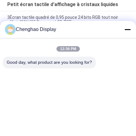
Petit écran tactile d'affichage à cristaux liquides
3Écran tactile quadré de 0,95 pouce 24 bits RGB tout noir
effet 480X480 Panneau LCD TFT
Chenghao Display
Panneau d'affichage à écran tactile couleur de 3 pouces
800x268 pixels 25 broches IPS Tft Lcd Module
12:36 PM
5Écran tactile LCD petit de 0,5 pouce 1080*1920 pixels 31
broches Interface MIPI
Good day, what product are you looking for?
Catégories populaires
Tous
Petit Écran Tactile 
Affichage LCD TFT
D'affichage À 
Cristaux Liquides
Écran Tactile 
Module D'affichage 
Capacitif De TFT 
D'affichage À 
LCD
Cristaux Liquides
IPS D'affichage 
Affichage Résistif 
D'affichage À 
D'affichage À 