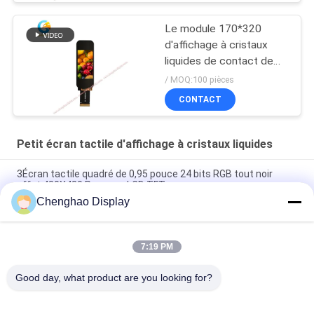
Le module 170*320
d'affichage à cristaux
liquides de contact de
1,9 IPS de pouce
/ MOQ:100 pièces
pointille TFT avec 30 Pin
CONTACT
FPC
Petit écran tactile d'affichage à cristaux liquides
3Écran tactile quadré de 0,95 pouce 24 bits RGB tout noir
effet 480X480 Panneau LCD TFT
Chenghao Display
Panneau d'affichage à écran tactile couleur de 3 pouces
800x268 pixels 25 broches IPS Tft Lcd Module
7:19 PM
5Écran tactile LCD petit de 0,5 pouce 1080*1920 pixels 31
broches Interface MIPI
Good day, what product are you looking for?
Catégories populaires
Tous