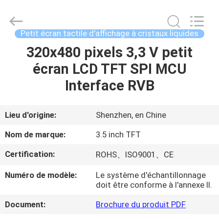
-
2026
Shenzhen
ChengHao
Optoelectronic
Petit écran tactile d'affichage à cristaux liquides
Co.,
Ltd..
320x480 pixels 3,3 V petit
À
All
Rights
Reserved.
écran LCD TFT SPI MCU
LA
Interface RVB
MAISON
PRODUITS
Lieu d'origine:
Shenzhen, en Chine
Nom de marque:
3.5 inch TFT
À
Certification:
ROHS、ISO9001、CE
PROPOS
Numéro de modèle:
Le système d'échantillonnage
DE
doit être conforme à l'annexe II.
NOUS
Document:
Brochure du produit PDF