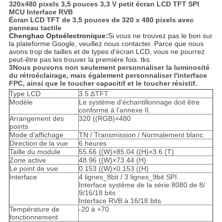
320x480 pixels 3,5 pouces 3,3 V petit écran LCD TFT SPI
MCU Interface RVB
Écran LCD TFT de 3,5 pouces de 320 x 480 pixels avec
panneau tactile
Chenghao Optoélectronique
:
Si vous ne trouvez pas le bon sur
la plateforme Google, veuillez nous contacter. Parce que nous
avons trop de tailles et de types d'écran LCD, vous ne pourrez
peut-être pas les trouver la première fois. tks.
3Nous pouvons non seulement personnaliser la luminosité
du rétroéclairage, mais également personnaliser l'interface
FPC, ainsi que le toucher capacitif et le toucher résistif.
Type LCD
3.5 ∆TFT
Modèle
Le système d'échantillonnage doit être
conforme à l'annexe II.
Arrangement des
320 ((RGB)
×
480
points
Mode d'affichage
TN / Transmission / Normalement blanc
Direction de la vue
6 heures
Taille du module
55.66 ((W)
×
85.04 ((H)
×
3.6 (T)
Zone active
48.96 ((W)
×
73.44 (H)
Le point de vue
0.153 ((W)
×
0.153 ((H)
Interface
4 lignes_8bit / 3 lignes_9bit SPI
Interface système de la série 8080 de 8/
9/16/18 bits
Interface RVB à 16/18 bits
Température de
-20 à +70
fonctionnement