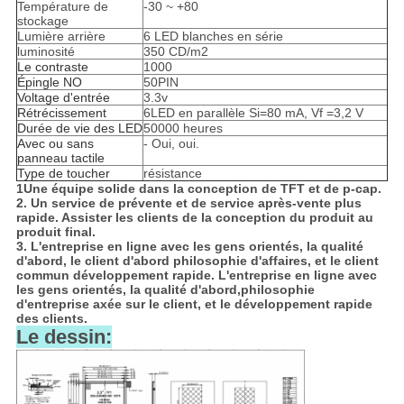
Température de
-30 ~ +80
stockage
Lumière arrière
6 LED blanches en série
luminosité
350 CD/m2
Le contraste
1000
Épingle NO
50PIN
Voltage d'entrée
3.3v
Rétrécissement
6LED en parallèle Si=80 mA, Vf =3,2 V
Durée de vie des LED
50000 heures
Avec ou sans
- Oui, oui.
panneau tactile
Type de toucher
résistance
1Une équipe solide dans la conception de TFT et de p-cap.
2. Un service de prévente et de service après-vente plus
rapide. Assister les clients de la conception du produit au
produit final.
3. L'entreprise en ligne avec les gens orientés, la qualité
d'abord, le client d'abord philosophie d'affaires, et le client
commun développement rapide. L'entreprise en ligne avec
les gens orientés, la qualité d'abord,philosophie
d'entreprise axée sur le client, et le développement rapide
des clients.
Le dessin: