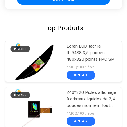
Top Produits
Écran LCD tactile
ILI9488 3,5 pouces
480x320 points FPC SPI
/ MOQ:100 pièces
CONTACT
240*320 Pixles affichage
à cristaux liquides de 2,4
pouces montrent tout
l'angle de visualisation
/ MOQ:100 pièces
avec I2C TP
CONTACT