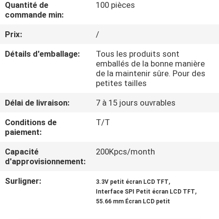
Quantité de
100 pièces
VISITE
commande min:
DE
Prix:
/
L'USINE
Détails d'emballage:
Tous les produits sont
emballés de la bonne manière
CONTRÔLE
de la maintenir sûre. Pour des
petites tailles
DE
Délai de livraison:
7 à 15 jours ouvrables
LA
QUALITÉ
Conditions de
T/T
paiement:
Capacité
200Kpcs/month
NOUS
d'approvisionnement:
CONTACTER
Surligner:
,
3.3V petit écran LCD TFT
,
Interface SPI Petit écran LCD TFT
DEMANDEZ
55.66 mm Écran LCD petit