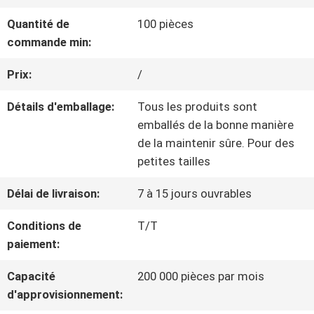
NOUS
Quantité de
100 pièces
commande min:
VISITE
Prix:
/
DE
Détails d'emballage:
Tous les produits sont
emballés de la bonne manière
L'USINE
de la maintenir sûre. Pour des
petites tailles
CONTRÔLE
Délai de livraison:
7 à 15 jours ouvrables
DE
Conditions de
T/T
paiement:
LA
Capacité
200 000 pièces par mois
QUALITÉ
d'approvisionnement: