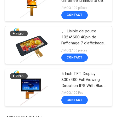
d'intense luminosité de
5,0 mini d'IPS TFT de
/ MOQ:100 pièces
pouce lentes de
CONTACT
l'affichage 2000
、 Lisible de pouce
1024*600 40pin de
l'affichage 7 d'affichage à
cristaux liquides de
/ MOQ:100 pièces
lumière du soleil
CONTACT
d'interface de RVB
5 Inch TFT Display
800x480 Full Viewing
Direction IPS With Black
Glass Cover
/ MOQ:100 Pcs
CONTACT