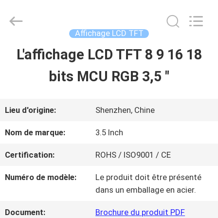
2021
-
2026
Shenzhen
Affichage LCD TFT
ChengHao
Optoelectronic
L'affichage LCD TFT 8 9 16 18
À
Co.,
Ltd..
bits MCU RGB 3,5 "
LA
All
Rights
Reserved.
MAISON
Lieu d'origine:
Shenzhen, Chine
PRODUITS
Nom de marque:
3.5 Inch
Certification:
ROHS / ISO9001 / CE
À
Numéro de modèle:
Le produit doit être présenté
PROPOS
dans un emballage en acier.
DE
Document:
Brochure du produit PDF