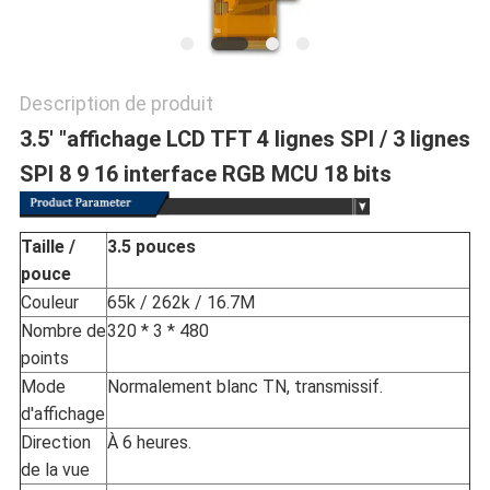
POLICY
Description de produit
3.5' "affichage LCD TFT 4 lignes SPI / 3 lignes
SPI 8 9 16 interface RGB MCU 18 bits
Taille /
3.5 pouces
pouce
Couleur
65k / 262k / 16.7M
Nombre de
320 * 3 * 480
points
Mode
Normalement blanc TN, transmissif.
d'affichage
Direction
À 6 heures.
de la vue