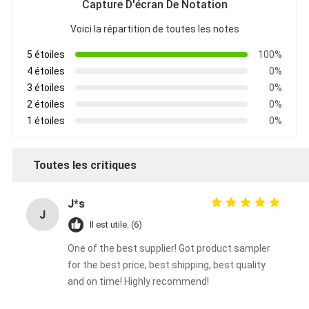
Capture D'écran De Notation
Voici la répartition de toutes les notes
5 étoiles
100%
4 étoiles
0%
3 étoiles
0%
2 étoiles
0%
1 étoiles
0%
Toutes les critiques
J*s
J
Il est utile. (6)
One of the best supplier! Got product sampler
for the best price, best shipping, best quality
and on time! Highly recommend!