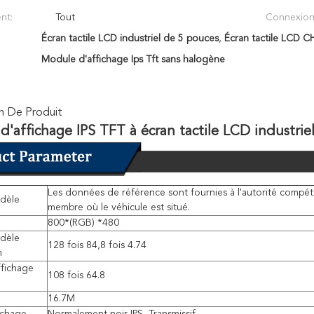
nt:
Tout
Connexion
Écran tactile LCD industriel de 5 pouces
,
Écran tactile LCD
Module d'affichage Ips Tft sans halogène
n De Produit
'affichage IPS TFT à écran tactile LCD industrie
Les données de référence sont fournies à l'autorité compét
dèle
membre où le véhicule est situé.
800*(RGB) *480
odèle
128 fois 84,8 fois 4.74
m
ffichage
108 fois 64.8
16.7M