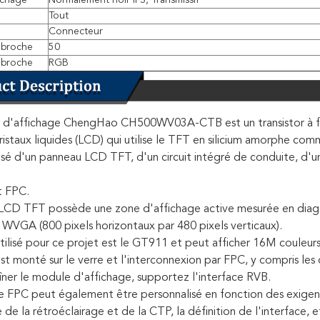
ichage
Normalement noir IPS, Transmissif
Tout
Connecteur
 broche
50
 broche
RGB
d'affichage ChengHao CH500WV03A-CTB est un transistor à fil
cristaux liquides (LCD) qui utilise le TFT en silicium amorphe co
é d'un panneau LCD TFT, d'un circuit intégré de conduite, d'un 
t FPC.
LCD TFT possède une zone d'affichage active mesurée en diag
 WVGA (800 pixels horizontaux par 480 pixels verticaux).
utilisé pour ce projet est le GT911 et peut afficher 16M couleurs
est monté sur le verre et l'interconnexion par FPC, y compris le
îner le module d'affichage, supportez l'interface RVB.
le FPC peut également être personnalisé en fonction des exigenc
e de la rétroéclairage et de la CTP, la définition de l'interface, e