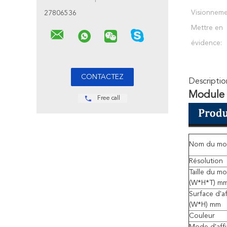
Visionneme
27806536
Mettre en
évidence:
Descriptio
Module d
Free call
Nom du mo
Résolution
Taille du m
(W*H*T) m
Surface d'a
(W*H) mm
Couleur