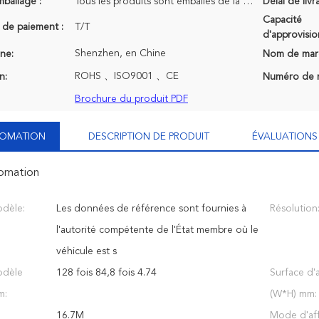
mballage :
Tous les produits sont emballés de la bonne manière de la maintenir sûre. Pour des petites tailles
Délai de livr
Capacité
 de paiement :
T/T
d'approvisi
Shenzhen, en Chine
ine:
Nom de mar
ROHS 、ISO9001 、CE
n:
Numéro de 
Brochure du produit PDF
NFOMATION
DESCRIPTION DE PRODUIT
ÉVALUATIONS 
fomation
dèle:
Les données de référence sont fournies à
Résolution
l'autorité compétente de l'État membre où le
véhicule est s
odèle
128 fois 84,8 fois 4.74
Surface d'
m:
(W*H) mm:
16.7M
Mode d'aff