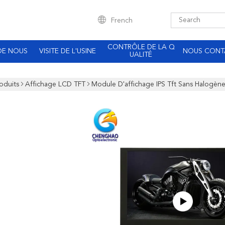
French
CONTRÔLE DE LA Q
DE NOUS
VISITE DE L'USINE
NOUS CONT
UALITÉ
oduits
Affichage LCD TFT
Module D'affichage IPS Tft Sans Halogèn