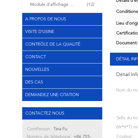
Détails d'e
Module d'affichage d'OLED
(12)
Conditions
A PROPOS DE NOUS
Lieu d'orig
VISITE D'USINE
Certificatio
Document:
CONTRÔLE DE LA QUALITÉ
CONTACT
DÉTAIL I
NOUVELLES
Détail In
DES CAS
Nom du mo
DEMANDEZ UNE CITATION
CONTACTEZ NOUS
Taille du m
(W*H*T) m
ContPerson :
Tina Fu
Couleur:
Numéro de téléphone :
+86 755-