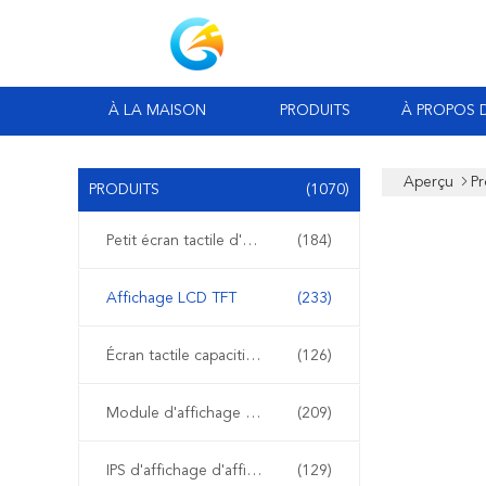
À LA MAISON
PRODUITS
À PROPOS 
Aperçu
Pr
PRODUITS
(1070)
Petit écran tactile d'affichage à cristaux liquides
(184)
Affichage LCD TFT
(233)
Écran tactile capacitif de TFT LCD
(126)
Module d'affichage d'affichage à cristaux liquides
(209)
IPS d'affichage d'affichage à cristaux liquides
(129)