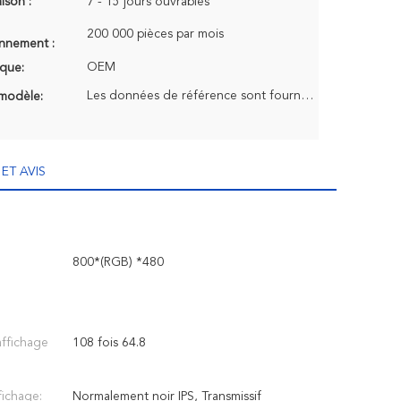
aison :
7 - 15 jours ouvrables
200 000 pièces par mois
onnement :
OEM
que:
Les données de référence sont fournies à l'autorité compétente de l'État membre où le véhicule est s
modèle:
ET AVIS
:
800*(RGB) *480
affichage
108 fois 64.8
ichage:
Normalement noir IPS, Transmissif