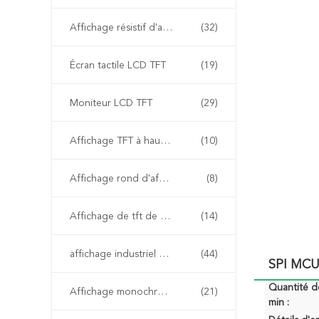
Affichage résistif d'affichage à cristaux liquides
(32)
Écran tactile LCD TFT
(19)
Moniteur LCD TFT
(29)
Affichage TFT à haute luminosité
(10)
Affichage rond d'affichage à cristaux liquides
(8)
Affichage de tft de HD
(14)
affichage industriel d'affichage à cristaux liquides
(44)
SPI MCU
Quantité 
Affichage monochrome d'affichage à cristaux liquides
(21)
min :