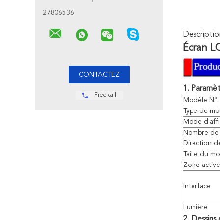
27806536
Descriptio
Écran LC
1. Paramèt
Free call
Modèle N°.
Type de mo
Mode d'aff
Nombre de 
Direction d
Taille du m
Zone active
Interface
Lumière
2. Dessins