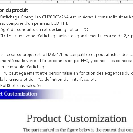
on du produit
'affichage ChengHao CH280QV26A est un écran à cristaux liquides à tran
est composé d'un panneau LCD TFT,
ntégré de conduite, un rétroéclairage et un FPC.
CD TFT a une zone d'affichage active diagonalement mesurée de 2,8 po
ilisé pour ce projet est le HX8347I ou compatible et peut afficher des 
t monté sur le verre et l'interconnexion par FPC, y compris les composa
ner le module d'affichage.
e FPC peut également être personnalisé en fonction des exigences du cl
de la lumière et du FPC, définition de l'interface, etc.
RoHS et sans halogène.