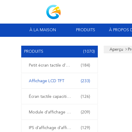
À LA MAISON
PRODUITS
À PROPOS 
Aperçu
Pr
PRODUITS
(1070)
Petit écran tactile d'affichage à cristaux liquides
(184)
Affichage LCD TFT
(233)
Écran tactile capacitif de TFT LCD
(126)
Module d'affichage d'affichage à cristaux liquides
(209)
IPS d'affichage d'affichage à cristaux liquides
(129)