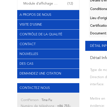
Détails d'e
Module d'affichage d'OLED
(12)
Conditions
A PROPOS DE NOUS
Lieu d'orig
VISITE D'USINE
Certificatio
Document:
CONTRÔLE DE LA QUALITÉ
CONTACT
DÉTAIL I
NOUVELLES
Détail In
DES CAS
Type de mo
DEMANDEZ UNE CITATION
Direction d
interface:
CONTACTEZ NOUS
Mettre en
ContPerson :
Tina Fu
évidence:
Numéro de téléphone :
+86 755-