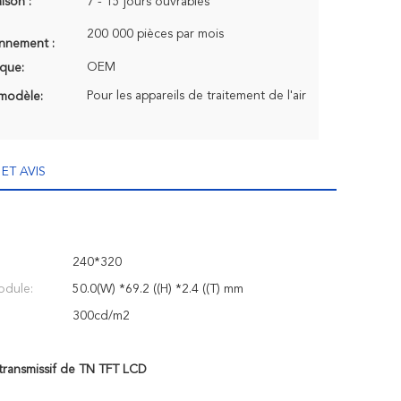
aison :
7 - 15 jours ouvrables
200 000 pièces par mois
onnement :
OEM
que:
Pour les appareils de traitement de l'air
modèle:
ET AVIS
:
240*320
odule:
50.0(W) *69.2 ((H) *2.4 ((T) mm
300cd/m2
ransmissif de TN TFT LCD