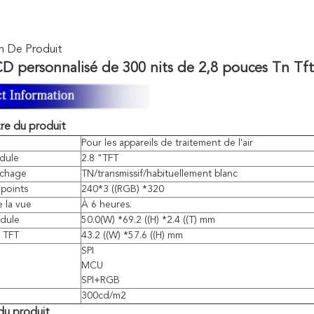
n De Produit
D personnalisé de 300 nits de 2,8 pouces Tn Tft 
re du produit
Pour les appareils de traitement de l'air
dule
2.8 "TFT
ichage
TN/transmissif/habituellement blanc
points
240*3 ((RGB) *320
e la vue
À 6 heures.
odule
50.0(W) *69.2 ((H) *2.4 ((T) mm
 TFT
43.2 ((W) *57.6 ((H) mm
SPI
MCU
SPI+RGB
300cd/m2
 du produit