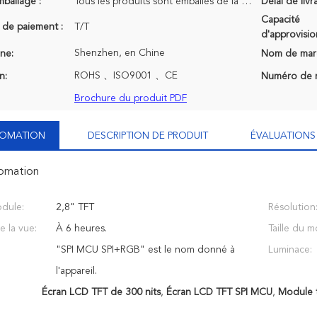
mballage :
Tous les produits sont emballés de la bonne manière de la maintenir sûre. Pour des petites tailles
Délai de livr
Capacité
 de paiement :
T/T
d'approvisi
Shenzhen, en Chine
ine:
Nom de mar
ROHS 、ISO9001 、CE
n:
Numéro de 
Brochure du produit PDF
NFOMATION
DESCRIPTION DE PRODUIT
ÉVALUATIONS 
fomation
dule:
2,8" TFT
Résolution
e la vue:
À 6 heures.
Taille du m
"SPI MCU SPI+RGB" est le nom donné à
Luminace:
l'appareil.
Écran LCD TFT de 300 nits
,
Écran LCD TFT SPI MCU
,
Module t