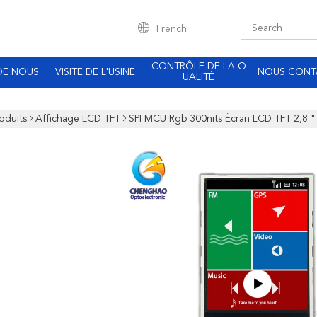
French
CONTRÔLE DE LA Q
DE NOUS
VISITE DE L'USINE
NOUS CONT
UALITÉ
oduits
Affichage LCD TFT
SPI MCU Rgb 300nits Écran LCD TFT 2,8 