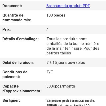
VISITE
Document:
Brochure du produit PDF
DE
Quantité de
100 pièces
L'USINE
commande min:
Prix:
/
CONTRÔLE
Détails d'emballage:
Tous les produits sont
DE
emballés de la bonne manière
de la maintenir sûre. Pour des
LA
petites tailles
QUALITÉ
Délai de livraison:
7 à 15 jours ouvrables
Conditions de
T/T
NOUS
paiement:
CONTACTER
Capacité
300Kpcs/month
d'approvisionnement:
DEMANDEZ
Surligner:
,
2.8 pouces petit écran LCD tactile
,
SPIRGB petit écran tactile LCD