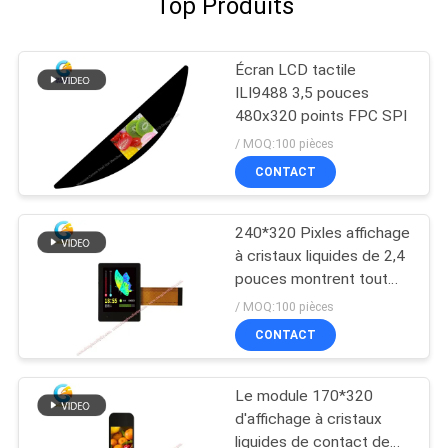
Top Produits
Écran LCD tactile
ILI9488 3,5 pouces
480x320 points FPC SPI
/ MOQ:100 pièces
CONTACT
240*320 Pixles affichage
à cristaux liquides de 2,4
pouces montrent tout
l'angle de visualisation
/ MOQ:100 pièces
avec I2C TP
CONTACT
Le module 170*320
d'affichage à cristaux
liquides de contact de