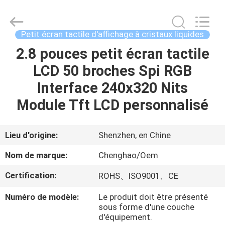
-
2026
Shenzhen
ChengHao
Optoelectronic
Petit écran tactile d'affichage à cristaux liquides
Co.,
Ltd..
2.8 pouces petit écran tactile
À
All
Rights
Reserved.
LCD 50 broches Spi RGB
LA
Interface 240x320 Nits
MAISON
Module Tft LCD personnalisé
PRODUITS
Lieu d'origine:
Shenzhen, en Chine
À
Nom de marque:
Chenghao/Oem
PROPOS
Certification:
ROHS、ISO9001、CE
DE
Numéro de modèle:
Le produit doit être présenté
NOUS
sous forme d'une couche
d'équipement.