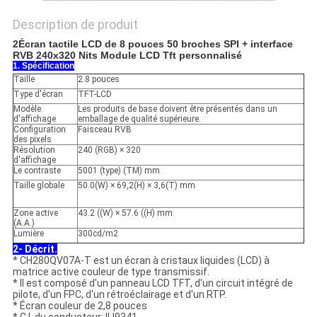
Description de produit
2Écran tactile LCD de 8 pouces 50 broches SPI + interface
RVB 240x320 Nits Module LCD Tft personnalisé
1. Spécification
Taille
2.8 pouces
Type d'écran
TFT-LCD
Modèle
Les produits de base doivent être présentés dans un
d'affichage
emballage de qualité supérieure.
Configuration
Faisceau RVB
des pixels
Résolution
240 (RGB) × 320
d'affichage
Le contraste
5001 (type) (TM) mm
Taille globale
50.0(W) × 69,2(H) × 3,6(T) mm
Zone active
43.2 ((W) × 57.6 ((H) mm
(A.A.)
Lumière
300cd/m2
2- Décrit.
* CH280QV07A-T est un écran à cristaux liquides (LCD) à
matrice active couleur de type transmissif.
* Il est composé d'un panneau LCD TFT, d'un circuit intégré de
pilote, d'un FPC, d'un rétroéclairage et d'un RTP.
* Écran couleur de 2,8 pouces