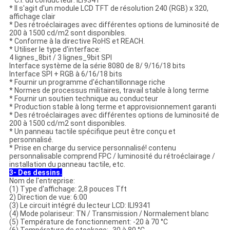
* C.I. du conducteur: ILI9341
* Il s'agit d'un module LCD TFT de résolution 240 (RGB) x 320,
affichage clair
* Des rétroéclairages avec différentes options de luminosité de
200 à 1500 cd/m2 sont disponibles.
* Conforme à la directive RoHS et REACH.
* Utiliser le type d'interface:
4 lignes_8bit / 3 lignes_9bit SPI
Interface système de la série 8080 de 8/ 9/16/18 bits
Interface SPI + RGB à 6/16/18 bits
* Fournir un programme d'échantillonnage riche
* Normes de processus militaires, travail stable à long terme
* Fournir un soutien technique au conducteur
* Production stable à long terme et approvisionnement garanti
* Des rétroéclairages avec différentes options de luminosité de
200 à 1500 cd/m2 sont disponibles.
* Un panneau tactile spécifique peut être conçu et
personnalisé.
* Prise en charge du service personnalisé! contenu
personnalisable comprend FPC / luminosité du rétroéclairage /
installation du panneau tactile, etc.
3- Des dessins.
Nom de l'entreprise:
(1) Type d'affichage: 2,8 pouces Tft
2) Direction de vue: 6:00
(3) Le circuit intégré du lecteur LCD: ILI9341
(4) Mode polariseur: TN / Transmission / Normalement blanc
(5) Température de fonctionnement: -20 à 70 °C