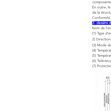
composants 
En outre, le
de la struct
Conformité 
3- dessins
Nom de l'en
(1) Type d'
2) Direction
(3) Mode de
(4) Tempéra
(5) Tempéra
(6) Toléran
(7) Protect