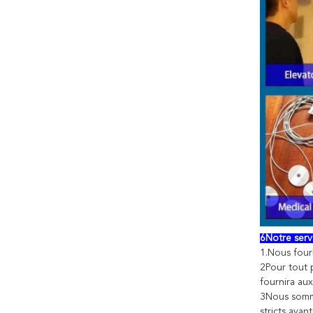
6Notre serv
1.Nous fourn
2Pour tout 
fournira au
3Nous somme
stricts avan