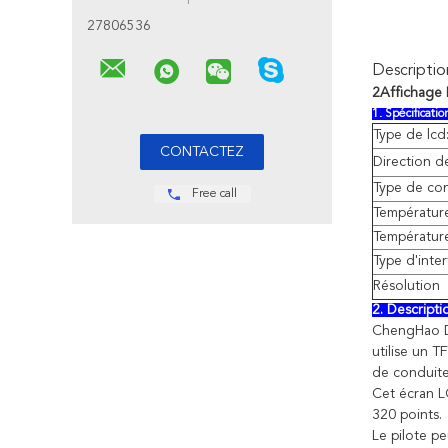
27806536
Descriptio
2Affichage 
1. Spécification
Type de lcd
Direction d
Type de co
Free call
Températur
Températur
Type d'inter
Résolution
2. Descript
ChengHao Di
utilise un 
de conduite
Cet écran L
320 points.
Le pilote pe