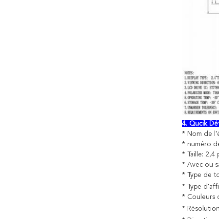
4. Qucik Dét
* Nom de l'
* numéro d
* Taille: 2,
* Avec ou s
* Type de to
* Type d'aff
* Couleurs 
* Résolution 