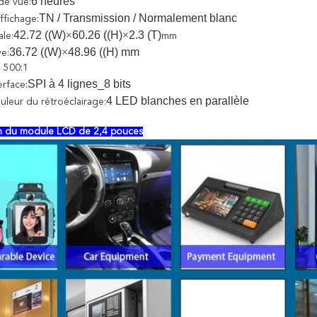
6 heures
de vue:
TN / Transmission / Normalement blanc
ffichage:
42.72 ((W)
×
60.26 ((H)
×
2.3 (T)
ale:
mm
36.72 ((W)
×
48.96 ((H) mm
ve:
: 500:1
SPI à 4 lignes_8 bits
erface:
4 LED blanches en parallèle
uleur du rétroéclairage:
on du module LCD de 2,4 pouces