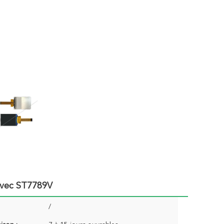
Avec ST7789V
/