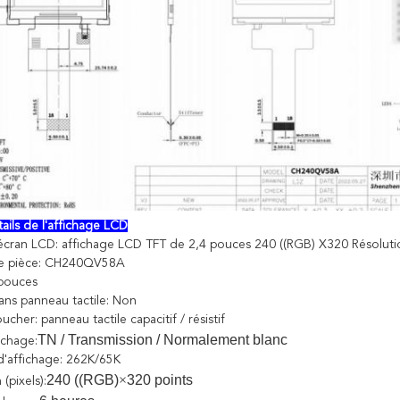
ails de l'affichage LCD
écran LCD: affichage LCD TFT de 2,4 pouces 240 ((RGB) X320 Résolut
e pièce: CH240QV58A
4 pouces
ans panneau tactile: Non
ucher: panneau tactile capacitif / résistif
TN / Transmission / Normalement blanc
ichage:
d'affichage: 262K/65K
240 ((RGB)
×
320 points
(pixels):