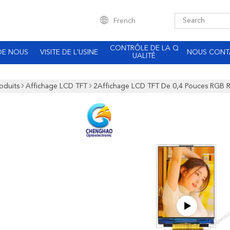
French
CONTRÔLE DE LA Q
DE NOUS
VISITE DE L'USINE
NOUS CONT
UALITÉ
oduits
Affichage LCD TFT
2Affichage LCD TFT De 0,4 Pouces RGB 