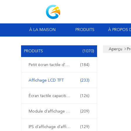
À LA MAISON
PRODUITS
À PROPOS 
Aperçu
Pr
PRODUITS
(1070)
Petit écran tactile d'affichage à cristaux liquides
(184)
Affichage LCD TFT
(233)
Écran tactile capacitif de TFT LCD
(126)
Module d'affichage d'affichage à cristaux liquides
(209)
IPS d'affichage d'affichage à cristaux liquides
(129)