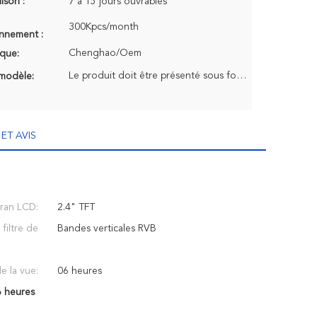
aison :
7 à 15 jours ouvrables
300Kpcs/month
onnement :
Chenghao/Oem
que:
Le produit doit être présenté sous forme d'une couche.
modèle:
ET AVIS
ran LCD:
2.4" TFT
filtre de
Bandes verticales RVB
e la vue:
06 heures
6 heures