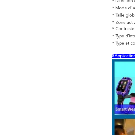
* Direction 
* Mode d' a
* Taille glob
* Zone acti
* Contraste
* Type d'int
* Type et co
5Applicati