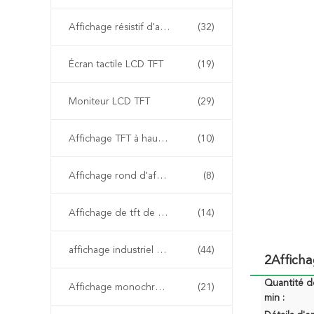
Affichage résistif d'affichage à cristaux liquides
(32)
Écran tactile LCD TFT
(19)
Moniteur LCD TFT
(29)
Affichage TFT à haute luminosité
(10)
Affichage rond d'affichage à cristaux liquides
(8)
Affichage de tft de HD
(14)
affichage industriel d'affichage à cristaux liquides
(44)
2Affich
Quantité 
Affichage monochrome d'affichage à cristaux liquides
(21)
min :