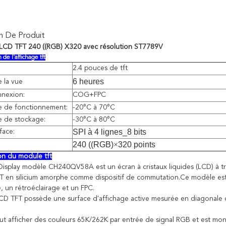
n De Produit
LCD TFT 240 ((RGB) X320 avec résolution ST7789V
 de l'affichage tft
:
2.4 pouces de tft
6 heures
e la vue
nnexion:
COG+FPC
e de fonctionnement:
-20°C à 70°C
e de stockage:
-30°C à 80°C
SPI à 4 lignes_8 bits
face:
240 ((RGB)
×
320 points
ion du module tft
splay modèle CH240QV58A est un écran à cristaux liquides (LCD) à trans
TFT en silicium amorphe comme dispositif de commutation.Ce modèle es
, un rétroéclairage et un FPC.
CD TFT possède une surface d'affichage active mesurée en diagonale de 
ut afficher des couleurs 65K/262K par entrée de signal RGB et est monté