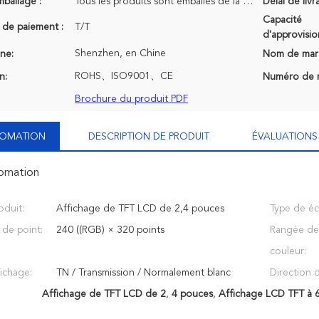
mballage :
Tous les produits sont emballés de la bonne manière de la maintenir sûre. Pour des petites tailles
Délai de livr
Capacité
 de paiement :
T/T
d'approvisi
Shenzhen, en Chine
ine:
Nom de mar
ROHS、ISO9001、CE
n:
Numéro de 
Brochure du produit PDF
NFOMATION
DESCRIPTION DE PRODUIT
ÉVALUATIONS 
fomation
duit:
Affichage de TFT LCD de 2,4 pouces
Type de éc
 de point:
240 ((RGB) × 320 points
Rangée de 
couleur:
ichage:
TN / Transmission / Normalement blanc
Direction d
Affichage de TFT LCD de 2
,
4 pouces
,
Affichage LCD TFT à 