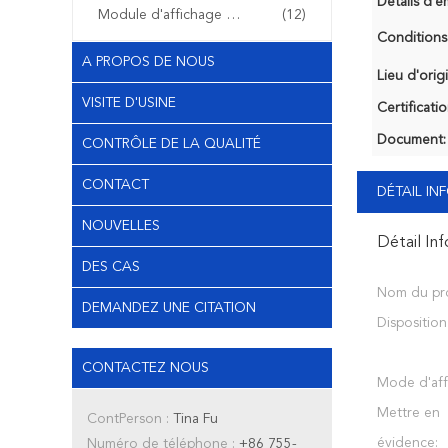
Détails d'e
Module d'affichage d'OLED
(12)
Conditions
A PROPOS DE NOUS
Lieu d'orig
VISITE D'USINE
Certificatio
Document:
CONTRÔLE DE LA QUALITÉ
CONTACT
DÉTAIL I
NOUVELLES
Détail In
DES CAS
Nom du pro
DEMANDEZ UNE CITATION
Disposition
CONTACTEZ NOUS
Mode d'aff
Mettre en
ContPerson :
Tina Fu
évidence:
Numéro de téléphone :
+86 755-