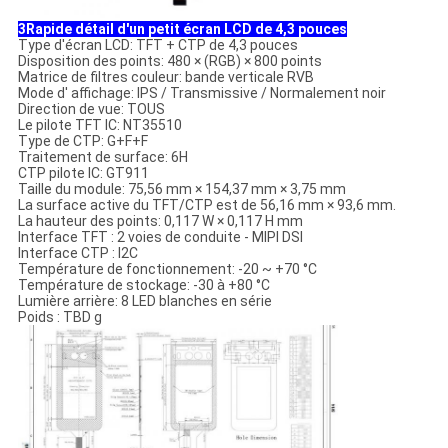
3Rapide détail d'un petit écran LCD de 4,3 pouces
Type d'écran LCD: TFT + CTP de 4,3 pouces
Disposition des points: 480 × (RGB) × 800 points
Matrice de filtres couleur: bande verticale RVB
Mode d' affichage: IPS / Transmissive / Normalement noir
Direction de vue: TOUS
Le pilote TFT IC: NT35510
Type de CTP: G+F+F
Traitement de surface: 6H
CTP pilote IC: GT911
Taille du module: 75,56 mm × 154,37 mm × 3,75 mm
La surface active du TFT/CTP est de 56,16 mm × 93,6 mm.
La hauteur des points: 0,117 W × 0,117 H mm
Interface TFT : 2 voies de conduite - MIPI DSI
Interface CTP : I2C
Température de fonctionnement: -20 ~ +70 °C
Température de stockage: -30 à +80 °C
Lumière arrière: 8 LED blanches en série
Poids : TBD g