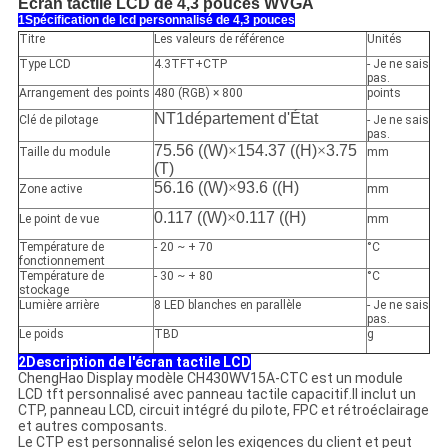
Écran tactile LCD de 4,3 pouces WVGA
1Spécification de lcd personnalisé de 4,3 pouces
Titre
Les valeurs de référence
Unités
Type LCD
4.3TFT+CTP
- Je ne sais
pas.
Arrangement des points
480 (RGB) × 800
points
NT1département d'État
Clé de pilotage
- Je ne sais
pas.
75.56 ((W)
×
154.37 ((H)
×
3.75
Taille du module
mm
(T)
56.16 ((W)
×
93.6 ((H)
Zone active
mm
0.117 ((W)
×
0.117 ((H)
Le point de vue
mm
Température de
- 20 ~ + 70
°C
fonctionnement
Température de
- 30 ~ + 80
°C
stockage
Lumière arrière
8 LED blanches en parallèle
- Je ne sais
pas.
Le poids
TBD
g
2Description de l'écran tactile LCD
ChengHao Display modèle CH430WV15A-CTC est un module
LCD tft personnalisé avec panneau tactile capacitif.Il inclut un
CTP, panneau LCD, circuit intégré du pilote, FPC et rétroéclairage
et autres composants.
Le CTP est personnalisé selon les exigences du client et peut