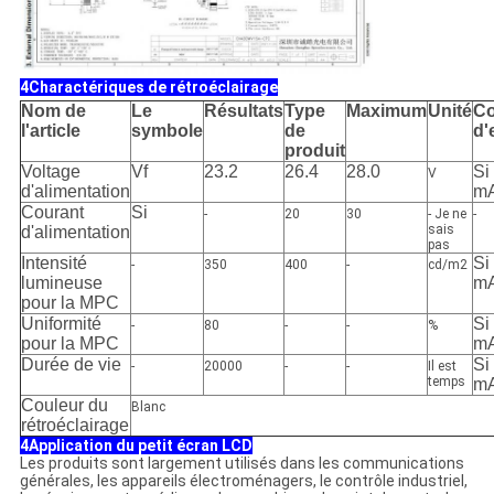
4Charactériques de rétroéclairage
Nom de
Le
Résultats
Type
Maximum
Unité
Co
l'article
symbole
de
d'
produit
Voltage
Vf
23.2
26.4
28.0
Si
V
d'alimentation
m
Courant
Si
-
20
30
- Je ne
-
sais
d'alimentation
pas
Intensité
Si
-
350
400
-
cd/m2
lumineuse
m
pour la MPC
Uniformité
Si
-
80
-
-
%
pour la MPC
m
Durée de vie
Si
-
20000
-
-
Il est
temps
m
Couleur du
Blanc
rétroéclairage
4Application du petit écran LCD
Les produits sont largement utilisés dans les communications
générales, les appareils électroménagers, le contrôle industriel,