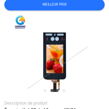
UN DEVIS
MEILLEUR PRIX
PLAN
DU
SITE
PRIVACY
POLICY
Description de produit