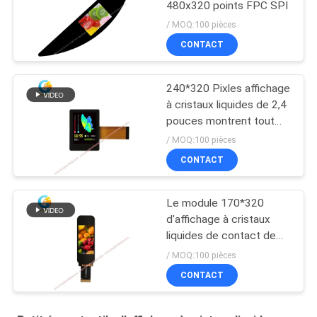
480x320 points FPC SPI
/ MOQ:100 pièces
CONTACT
240*320 Pixles affichage
à cristaux liquides de 2,4
pouces montrent tout
l'angle de visualisation
/ MOQ:100 pièces
avec I2C TP
CONTACT
Le module 170*320
d'affichage à cristaux
liquides de contact de
1,9 IPS de pouce
/ MOQ:100 pièces
pointille TFT avec 30 Pin
CONTACT
FPC