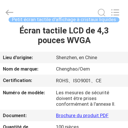
-
2026
Shenzhen
ChengHao
Optoelectronic
Petit écran tactile d'affichage à cristaux liquides
Co.,
Ltd..
Écran tactile LCD de 4,3
À
All
Rights
Reserved.
pouces WVGA
LA
MAISON
Lieu d'origine:
Shenzhen, en Chine
PRODUITS
Nom de marque:
Chenghao/Oem
Certification:
ROHS、ISO9001、CE
À
Numéro de modèle:
Les mesures de sécurité
PROPOS
doivent être prises
DE
conformément à l'annexe II.
NOUS
Document:
Brochure du produit PDF
Quantité de
100 pièces