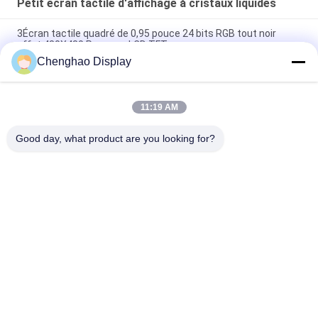
Petit écran tactile d'affichage à cristaux liquides
3Écran tactile quadré de 0,95 pouce 24 bits RGB tout noir
effet 480X480 Panneau LCD TFT
Chenghao Display
Panneau d'affichage à écran tactile couleur de 3 pouces
800x268 pixels 25 broches IPS Tft Lcd Module
11:19 AM
5Écran tactile LCD petit de 0,5 pouce 1080*1920 pixels 31
broches Interface MIPI
Good day, what product are you looking for?
Catégories populaires
Tous
Petit Écran Tactile 
Affichage LCD TFT
D'affichage À 
Cristaux Liquides
Écran Tactile 
Module D'affichage 
Capacitif De TFT 
D'affichage À 
LCD
Cristaux Liquides
IPS D'affichage 
Affichage Résistif 
D'affichage À 
D'affichage À 