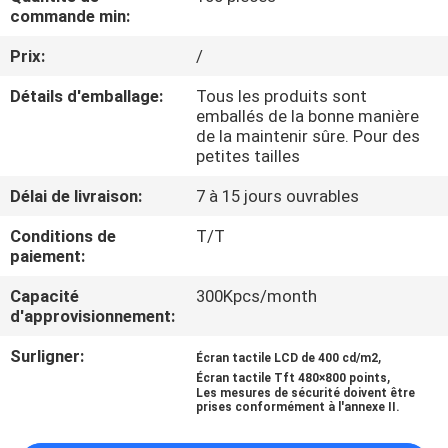
VISITE
commande min:
DE
Prix:
/
L'USINE
Détails d'emballage:
Tous les produits sont
emballés de la bonne manière
de la maintenir sûre. Pour des
CONTRÔLE
petites tailles
DE
Délai de livraison:
7 à 15 jours ouvrables
LA
Conditions de
T/T
QUALITÉ
paiement:
Capacité
300Kpcs/month
NOUS
d'approvisionnement:
CONTACTER
Surligner:
,
Écran tactile LCD de 400 cd/m2
,
Écran tactile Tft 480×800 points
Les mesures de sécurité doivent être
DEMANDEZ
prises conformément à l'annexe II.