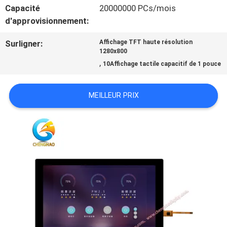
NOUS
Capacité
20000000 PCs/mois
d'approvisionnement:
CONTACTER
Surligner:
Affichage TFT haute résolution
1280x800
DEMANDEZ
,
10Affichage tactile capacitif de 1 pouce
UN DEVIS
MEILLEUR PRIX
PLAN
DU
SITE
PRIVACY
POLICY