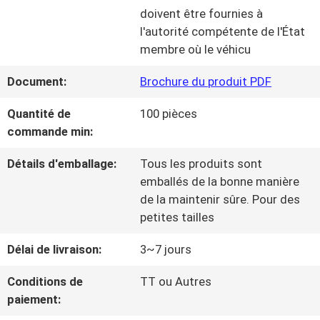
NOUS
doivent être fournies à
l'autorité compétente de l'État
membre où le véhicu
VISITE
Document:
Brochure du produit PDF
DE
Quantité de
100 pièces
L'USINE
commande min:
Détails d'emballage:
Tous les produits sont
CONTRÔLE
emballés de la bonne manière
de la maintenir sûre. Pour des
DE
petites tailles
LA
Délai de livraison:
3~7 jours
QUALITÉ
Conditions de
TT ou Autres
paiement: