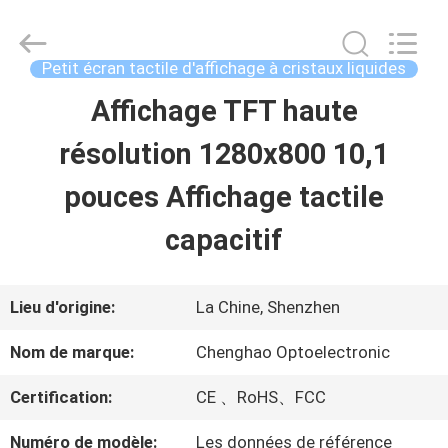
2021
-
2026
Shenzhen
Petit écran tactile d'affichage à cristaux liquides
ChengHao
Optoelectronic
Affichage TFT haute
À
Co.,
Ltd..
All
résolution 1280x800 10,1
LA
Rights
Reserved.
pouces Affichage tactile
MAISON
capacitif
PRODUITS
Lieu d'origine:
La Chine, Shenzhen
À
Nom de marque:
Chenghao Optoelectronic
PROPOS
Certification:
CE 、RoHS、FCC
DE
Numéro de modèle:
Les données de référence