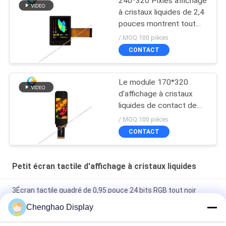
240*320 Pixles affichage
à cristaux liquides de 2,4
pouces montrent tout
l'angle de visualisation
/ MOQ:100 pièces
avec I2C TP
CONTACT
Le module 170*320
d'affichage à cristaux
liquides de contact de
1,9 IPS de pouce
/ MOQ:100 pièces
pointille TFT avec 30 Pin
CONTACT
FPC
Petit écran tactile d'affichage à cristaux liquides
3Écran tactile quadré de 0,95 pouce 24 bits RGB tout noir
effet 480X480 Panneau LCD TFT
Chenghao Display
Panneau d'affichage à écran tactile couleur de 3 pouces