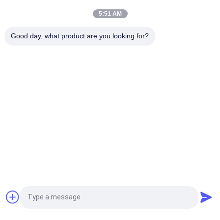
800x268 pixels 25 broches IPS Tft Lcd Module
5:51 AM
5Écran tactile LCD petit de 0,5 pouce 1080*1920 pixels 31
Good day, what product are you looking for?
broches Interface MIPI
Catégories populaires
Tous
Petit Écran Tactile 
Affichage LCD TFT
D'affichage À 
Cristaux Liquides
Écran Tactile 
Module D'affichage 
Capacitif De TFT 
D'affichage À 
LCD
Cristaux Liquides
IPS D'affichage 
Affichage Résistif 
D'affichage À 
D'affichage À 
Cristaux Liquides
Cristaux Liquides
Écran Tactile LCD 
Moniteur LCD TFT
Demandez un devis
TFT