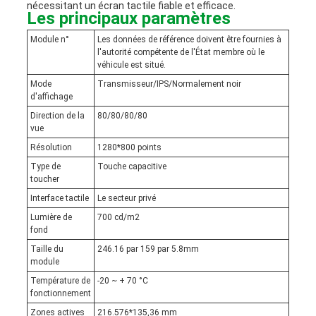
nécessitant un écran tactile fiable et efficace.
Les principaux paramètres
Module n°
Les données de référence doivent être fournies à
l'autorité compétente de l'État membre où le
véhicule est situé.
Mode
Transmisseur/IPS/Normalement noir
d'affichage
Direction de la
80/80/80/80
vue
Résolution
1280*800 points
Type de
Touche capacitive
toucher
Interface tactile
Le secteur privé
Lumière de
700 cd/m2
fond
Taille du
246.16 par 159 par 5.8
mm
module
Température de
-20 ~ + 70 °C
fonctionnement
Zones actives
216.576*135,36 mm