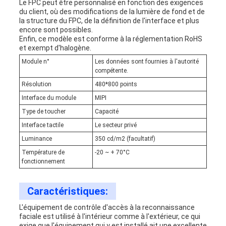
Le FPC peut être personnalisé en fonction des exigences
du client, où des modifications de la lumière de fond et de
la structure du FPC, de la définition de l'interface et plus
encore sont possibles.
Enfin, ce modèle est conforme à la réglementation RoHS
et exempt d'halogène.
Module n°
Les données sont fournies à l'autorité
compétente.
Résolution
480*800 points
Interface du module
MIPI
Type de toucher
Capacité
Interface tactile
Le secteur privé
Luminance
350 cd/m2 (facultatif)
Température de
-20 ~ + 70°C
fonctionnement
Caractéristiques:
L'équipement de contrôle d'accès à la reconnaissance
faciale est utilisé à l'intérieur comme à l'extérieur, ce qui
exige que l'équipement qui y est installé ait une excellente