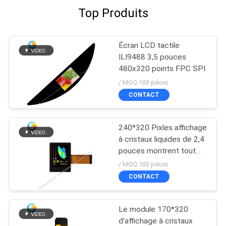
Top Produits
Écran LCD tactile
ILI9488 3,5 pouces
480x320 points FPC SPI
/ MOQ:100 pièces
CONTACT
240*320 Pixles affichage
à cristaux liquides de 2,4
pouces montrent tout
l'angle de visualisation
/ MOQ:100 pièces
avec I2C TP
CONTACT
Le module 170*320
d'affichage à cristaux