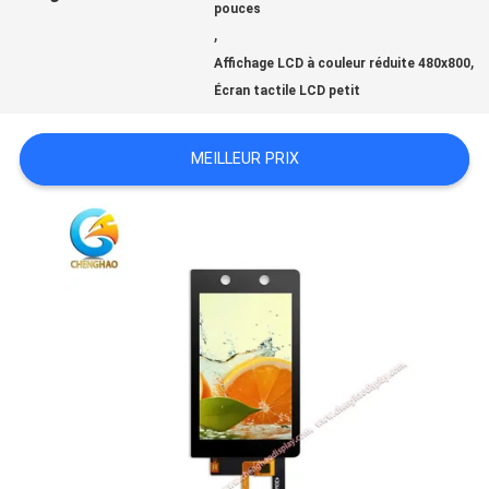
NOUS
pouces
,
CONTACTER
,
Affichage LCD à couleur réduite 480x800
Écran tactile LCD petit
DEMANDEZ
MEILLEUR PRIX
UN DEVIS
PLAN
DU
SITE
PRIVACY
POLICY