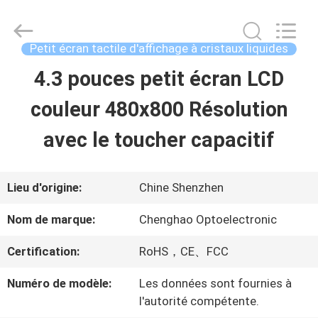
2021
-
2026
Shenzhen
Petit écran tactile d'affichage à cristaux liquides
ChengHao
Optoelectronic
4.3 pouces petit écran LCD
À
Co.,
Ltd..
All
couleur 480x800 Résolution
LA
Rights
Reserved.
avec le toucher capacitif
MAISON
PRODUITS
Lieu d'origine:
Chine Shenzhen
Nom de marque:
Chenghao Optoelectronic
À
Certification:
RoHS，CE、FCC
PROPOS
Numéro de modèle:
Les données sont fournies à
DE
l'autorité compétente.