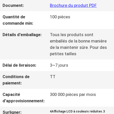
NOUS
Document:
Brochure du produit PDF
Quantité de
100 pièces
VISITE
commande min:
DE
Détails d'emballage:
Tous les produits sont
emballés de la bonne manière
L'USINE
de la maintenir sûre. Pour des
petites tailles
CONTRÔLE
Délai de livraison:
3~7 jours
DE
Conditions de
TT
paiement:
LA
Capacité
300 000 pièces par mois
QUALITÉ
d'approvisionnement:
Surligner:
4Affichage LCD à couleurs réduites.3