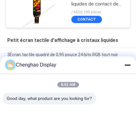
liquides de contact de
1,9 IPS de pouce
/ MOQ:100 pièces
pointille TFT avec 30 Pin
CONTACT
FPC
Petit écran tactile d'affichage à cristaux liquides
3Écran tactile quadré de 0,95 pouce 24 bits RGB tout noir
effet 480X480 Panneau LCD TFT
Chenghao Display
Panneau d'affichage à écran tactile couleur de 3 pouces
800x268 pixels 25 broches IPS Tft Lcd Module
8:01 AM
5Écran tactile LCD petit de 0,5 pouce 1080*1920 pixels 31
Good day, what product are you looking for?
broches Interface MIPI
Catégories populaires
Tous