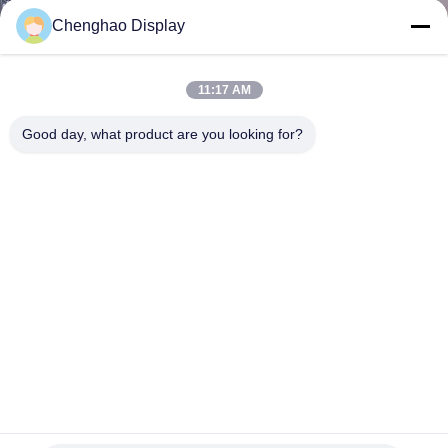
VISITE
Chenghao Display
DE
L'USINE
11:17 AM
Good day, what product are you looking for?
CONTRÔLE
DE
LA
QUALITÉ
NOUS
CONTACTER
CH210WV01A Écran LCD TFT rond de 2,1 pouces 480x480
DEMANDEZ
Panneau LCD lisible à la lumière du soleil
Petit écran tactile d'affichage à cristaux liquides