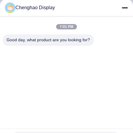
VISITE
Chenghao Display
DE
L'USINE
7:01 PM
Good day, what product are you looking for?
CONTRÔLE
DE
LA
QUALITÉ
NOUS
CONTACTER
5" 40 affichage d'affichage à cristaux liquides des lentes Hd+
DEMANDEZ
IPS de Pin 480x854 avec Icn9700 le conducteur Ic
Écran tactile capacitif de TFT LCD
2024-06-21