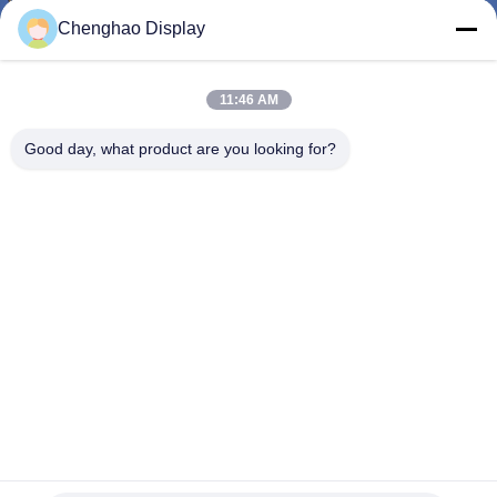
VISITE
Chenghao Display
DE
L'USINE
11:46 AM
Good day, what product are you looking for?
CONTRÔLE
DE
LA
QUALITÉ
NOUS
CONTACTER
Moniteur d'affichage à cristaux liquides d'écran tactile
DEMANDEZ
d'interface de MIPI petit pixels de 10,1 pouces 800x1280
Petit écran tactile d'affichage à cristaux liquides