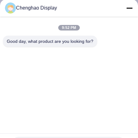
VISITE
Chenghao Display
DE
L'USINE
9:52 PM
Good day, what product are you looking for?
CONTRÔLE
DE
LA
QUALITÉ
NOUS
CONTACTER
Moniteur d'affichage à cristaux liquides de contact capacitif
DEMANDEZ
de 1,9 pouces petit Qvga Tft avec l'interface d'I2C TP
Petit écran tactile d'affichage à cristaux liquides