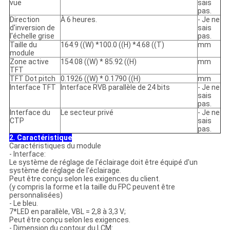
vue
sais
pas.
Direction
À 6 heures.
- Je ne
d'inversion de
sais
l'échelle grise
pas.
Taille du
164.9 ((W) *100.0 ((H) *4.68 ((T)
mm
module
Zone active
154.08 ((W) * 85.92 ((H)
mm
TFT
TFT Dot pitch
0.1926 ((W) * 0.1790 ((H)
mm
Interface TFT
Interface RVB parallèle de 24 bits
- Je ne
sais
pas.
Interface du
Le secteur privé
- Je ne
CTP
sais
pas.
2. Caractéristique
Caractéristiques du module
- Interface:
Le système de réglage de l'éclairage doit être équipé d'un
système de réglage de l'éclairage.
Peut être conçu selon les exigences du client.
(y compris la forme et la taille du FPC peuvent être
personnalisées)
- Le bleu.
7*LED en parallèle, VBL = 2,8 à 3,3 V;
Peut être conçu selon les exigences.
- Dimension du contour du LCM: