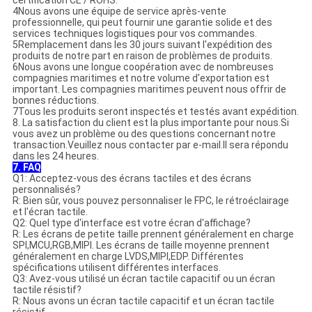
certification CE / ROHS.
4Nous avons une équipe de service après-vente
professionnelle, qui peut fournir une garantie solide et des
services techniques logistiques pour vos commandes.
5Remplacement dans les 30 jours suivant l'expédition des
produits de notre part en raison de problèmes de produits.
6Nous avons une longue coopération avec de nombreuses
compagnies maritimes et notre volume d'exportation est
important. Les compagnies maritimes peuvent nous offrir de
bonnes réductions.
7Tous les produits seront inspectés et testés avant expédition.
8. La satisfaction du client est la plus importante pour nous.Si
vous avez un problème ou des questions concernant notre
transaction.Veuillez nous contacter par e-mail.Il sera répondu
dans les 24 heures.
7. FAQ
Q1: Acceptez-vous des écrans tactiles et des écrans
personnalisés?
R: Bien sûr, vous pouvez personnaliser le FPC, le rétroéclairage
et l'écran tactile.
Q2: Quel type d'interface est votre écran d'affichage?
R: Les écrans de petite taille prennent généralement en charge
SPI,MCU,RGB,MIPI. Les écrans de taille moyenne prennent
généralement en charge LVDS,MIPI,EDP. Différentes
spécifications utilisent différentes interfaces.
Q3: Avez-vous utilisé un écran tactile capacitif ou un écran
tactile résistif?
R: Nous avons un écran tactile capacitif et un écran tactile