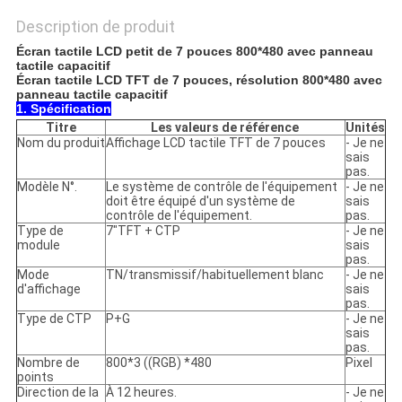
Description de produit
Écran tactile LCD petit de 7 pouces 800*480 avec panneau
tactile capacitif
Écran tactile LCD TFT de 7 pouces, résolution 800*480 avec
panneau tactile capacitif
1. Spécification
Titre
Les valeurs de référence
Unités
Nom du produit
Affichage LCD tactile TFT de 7 pouces
- Je ne
sais
pas.
Modèle N°.
Le système de contrôle de l'équipement
- Je ne
doit être équipé d'un système de
sais
contrôle de l'équipement.
pas.
Type de
7"TFT + CTP
- Je ne
module
sais
pas.
Mode
TN/transmissif/habituellement blanc
- Je ne
d'affichage
sais
pas.
Type de CTP
P+G
- Je ne
sais
pas.
Nombre de
800*3 ((RGB) *480
Pixel
points
Direction de la
À 12 heures.
- Je ne