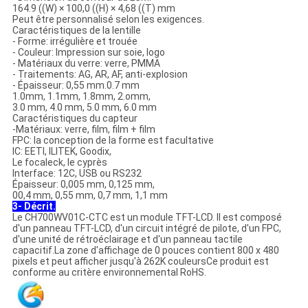
164.9 ((W) × 100,0 ((H) × 4,68 ((T) mm
Peut être personnalisé selon les exigences.
Caractéristiques de la lentille
- Forme: irrégulière et trouée
- Couleur: Impression sur soie, logo
- Matériaux du verre: verre, PMMA
- Traitements: AG, AR, AF, anti-explosion
- Épaisseur: 0,55 mm.0.7 mm
1.0mm, 1.1mm, 1.8mm, 2.omm,
3.0 mm, 4.0 mm, 5.0 mm, 6.0 mm
Caractéristiques du capteur
-Matériaux: verre, film, film + film
FPC: la conception de la forme est facultative
IC: EETI, ILITEK, Goodix,
Le focaleck, le cyprès
Interface: 12C, USB ou RS232
Épaisseur: 0,005 mm, 0,125 mm,
00,4 mm, 0,55 mm, 0,7 mm, 1,1 mm
3- Décrit.
Le CH700WV01C-CTC est un module TFT-LCD. Il est composé
d'un panneau TFT-LCD, d'un circuit intégré de pilote, d'un FPC,
d'une unité de rétroéclairage et d'un panneau tactile
capacitif.La zone d'affichage de 0 pouces contient 800 x 480
pixels et peut afficher jusqu'à 262K couleursCe produit est
conforme au critère environnemental RoHS.