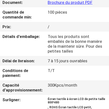
Document:
Brochure du produit PDF
VISITE
DE
Quantité de
100 pièces
commande min:
L'USINE
Prix:
/
CONTRÔLE
Détails d'emballage:
Tous les produits sont
emballés de la bonne manière
DE
de la maintenir sûre. Pour des
petites tailles
LA
QUALITÉ
Délai de livraison:
7 à 15 jours ouvrables
Conditions de
T/T
paiement:
NOUS
CONTACTER
Capacité
300Kpcs/month
d'approvisionnement:
DEMANDEZ
Surligner:
Écran tactile à écran LCD de petite taille
800*480
,
,
ROHS Écran tactile LCD petit