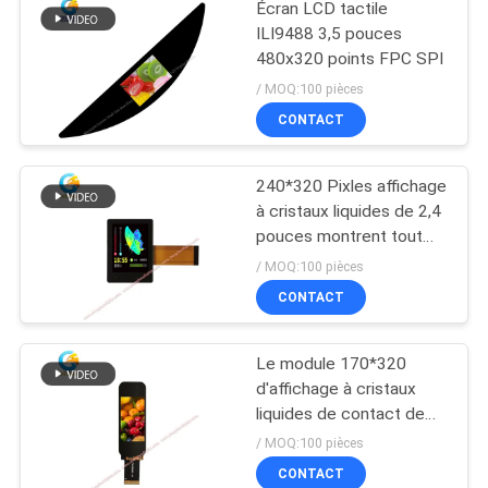
Écran LCD tactile
ILI9488 3,5 pouces
480x320 points FPC SPI
/ MOQ:100 pièces
CONTACT
240*320 Pixles affichage
à cristaux liquides de 2,4
pouces montrent tout
l'angle de visualisation
/ MOQ:100 pièces
avec I2C TP
CONTACT
Le module 170*320
d'affichage à cristaux
liquides de contact de
1,9 IPS de pouce
/ MOQ:100 pièces
pointille TFT avec 30 Pin
CONTACT