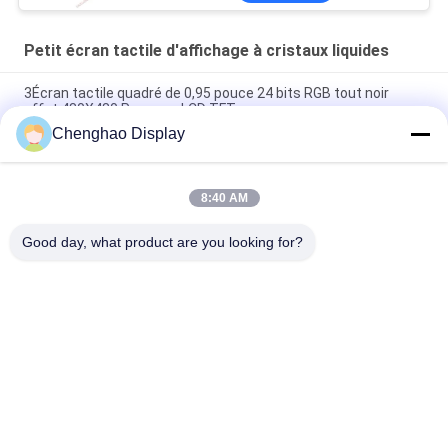
FPC
Petit écran tactile d'affichage à cristaux liquides
3Écran tactile quadré de 0,95 pouce 24 bits RGB tout noir
effet 480X480 Panneau LCD TFT
Chenghao Display
Panneau d'affichage à écran tactile couleur de 3 pouces
800x268 pixels 25 broches IPS Tft Lcd Module
8:40 AM
5Écran tactile LCD petit de 0,5 pouce 1080*1920 pixels 31
broches Interface MIPI
Good day, what product are you looking for?
Catégories populaires
Tous
Petit Écran Tactile 
Affichage LCD TFT
D'affichage À 
Cristaux Liquides
Écran Tactile 
Module D'affichage 
Capacitif De TFT 
D'affichage À 
LCD
Cristaux Liquides