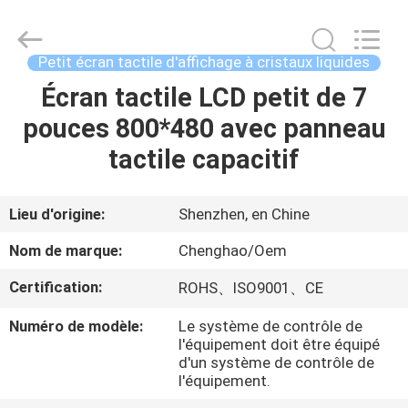
-
2026
Shenzhen
ChengHao
Optoelectronic
Petit écran tactile d'affichage à cristaux liquides
Co.,
Ltd..
Écran tactile LCD petit de 7
À
All
Rights
Reserved.
pouces 800*480 avec panneau
LA
tactile capacitif
MAISON
PRODUITS
Lieu d'origine:
Shenzhen, en Chine
Nom de marque:
Chenghao/Oem
À
Certification:
ROHS、ISO9001、CE
PROPOS
Numéro de modèle:
Le système de contrôle de
DE
l'équipement doit être équipé
NOUS
d'un système de contrôle de
l'équipement.