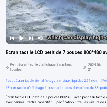
Écran tactile LCD petit de 7 pouces 800*480 av
Petit écran tactile d'affichage à cristaux
2024-06-
liquides
21
#
petit écran tactile de l'affichage à cristaux liquides 2.31inch
#
Pet
#
Écran tactile d'affichage à cristaux liquides d'interface de SPI petit
Écran tactile LCD petit de 7 pouces 800*480 avec panneau tactile 
avec panneau tactile capacitif 1. Spécification Titre Les valeurs de r..