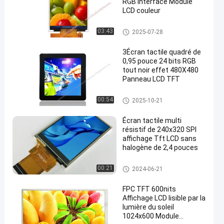
RGB Interface Module
LCD couleur
IPS d'affichage d'affichage à cr
03:43
2025-07-28
istaux liquides
3Écran tactile quadré de
0,95 pouce 24 bits RGB
tout noir effet 480X480
Panneau LCD TFT
Petit écran tactile d'affichage à
00:54
2025-10-21
cristaux liquides
Écran tactile multi
résistif de 240x320 SPI
affichage Tft LCD sans
halogène de 2,4 pouces
Affichage résistif d'affichage à
00:21
2024-06-21
cristaux liquides
FPC TFT 600nits
Affichage LCD lisible par la
lumière du soleil
1024x600 Module