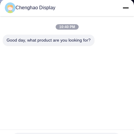
VISITE
Chenghao Display
DE
L'USINE
10:40 PM
Good day, what product are you looking for?
CONTRÔLE
DE
LA
QUALITÉ
NOUS
CONTACTER
2.8 pouces Module LCD TFT 240X320 Résolution Toutes les
DEMANDEZ
directions de vision IPS Écran tactile LCD