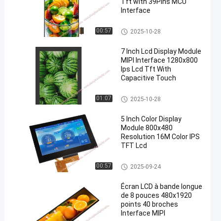
Tft with 39Pins MCU
Interface
Affichage LCD TFT
00:57
2025-10-28
7 Inch Lcd Display Module
MIPI Interface 1280x800
Ips Lcd Tft With
Capacitive Touch
Affichage LCD TFT
01:07
2025-10-28
5 Inch Color Display
Module 800x480
Resolution 16M Color IPS
TFT Lcd
Affichage LCD TFT
00:57
2025-09-24
Écran LCD à bande longue
de 8 pouces 480x1920
points 40 broches
Interface MIPI